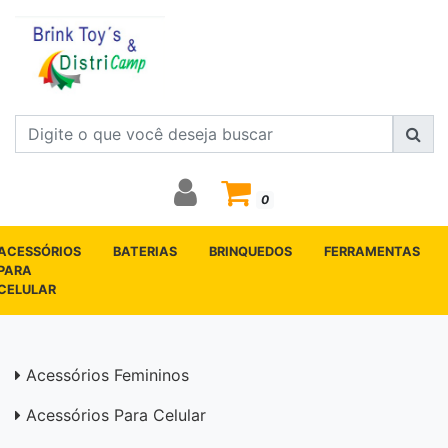
0
ACESSÓRIOS
BATERIAS
BRINQUEDOS
FERRAMENTAS
PARA
CELULAR
Acessórios Femininos
Acessórios Para Celular