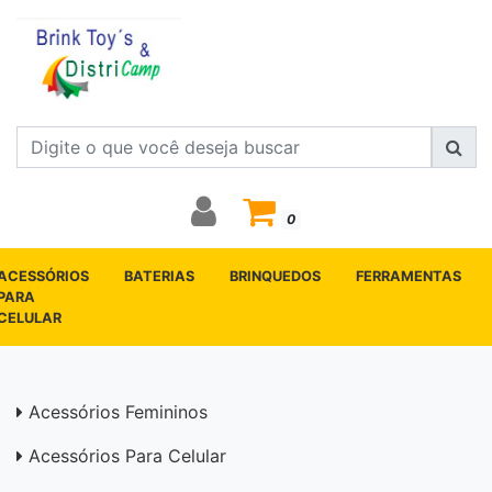
0
ACESSÓRIOS
BATERIAS
BRINQUEDOS
FERRAMENTAS
PARA
CELULAR
Acessórios Femininos
Acessórios Para Celular