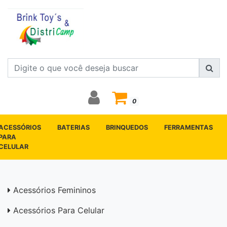
0
ACESSÓRIOS
BATERIAS
BRINQUEDOS
FERRAMENTAS
PARA
CELULAR
Acessórios Femininos
Acessórios Para Celular