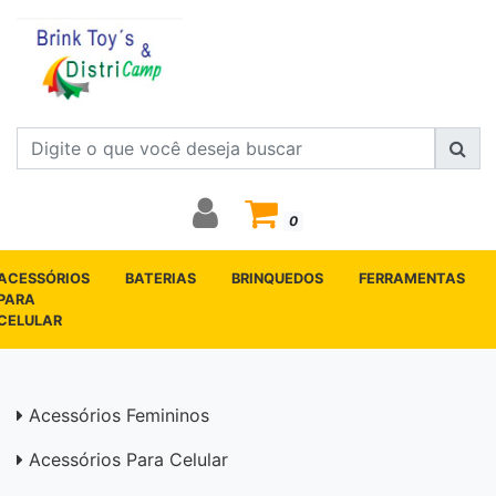
0
ACESSÓRIOS
BATERIAS
BRINQUEDOS
FERRAMENTAS
PARA
CELULAR
Acessórios Femininos
Acessórios Para Celular