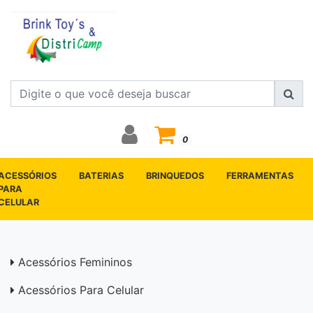
0
ACESSÓRIOS
BATERIAS
BRINQUEDOS
FERRAMENTAS
PARA
CELULAR
Acessórios Femininos
Acessórios Para Celular