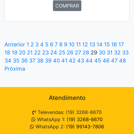
COMPRAR
Anterior
1
2
3
4
5
6
7
8
9
10
11
12
13
14
15
16
17
18
19
20
21
22
23
24
25
26
27
28
29
30
31
32
33
34
35
36
37
38
39
40
41
42
43
44
45
46
47
48
Próxima
Atendimento
Televendas: (19) 3268-8670
WhatsApp 1:
(19) 3268-8670
WhatsApp 2:
(19) 99143-7806