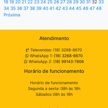
18
19
20
21
22
23
24
25
26
27
28
29
30
31
32
33
34
35
36
37
38
39
40
41
42
43
44
45
46
47
48
Próxima
Atendimento
Televendas: (19) 3268-8670
WhatsApp 1:
(19) 3268-8670
WhatsApp 2:
(19) 99143-7806
Horário de funcionamento
Horário de funcionamento
Segunda a sexta: 08h às 18h
Sábados 08h às 18h