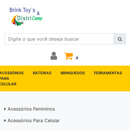
0
ACESSÓRIOS
BATERIAS
BRINQUEDOS
FERRAMENTAS
PARA
CELULAR
Acessórios Femininos
Acessórios Para Celular